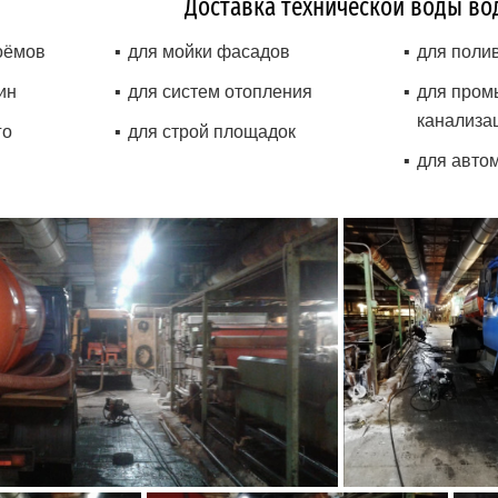
Доставка технической воды во
оёмов
для мойки фасадов
для поли
ин
для систем отопления
для пром
канализа
го
для строй площадок
для авто