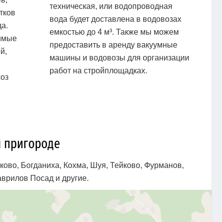
техническая, или водопроводная
тков
вода будет доставлена в водовозах
а.
емкостью до 4 м³. Также мы можем
имые
предоставить в аренду вакуумные
й,
машины и водовозы для организации
работ на стройплощадках.
хоз
и пригороде
ово, Богданиха, Кохма, Шуя, Тейково, Фурманов,
аврилов Посад и другие.