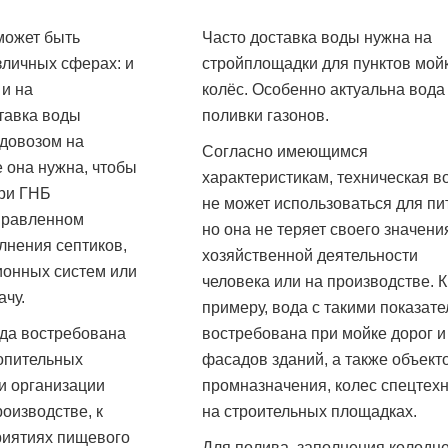
может быть
Часто доставка воды нужна на
зличных сферах: и
стройплощадки для пунктов мой
 и на
колёс. Особенно актуальна вода
тавка воды
поливки газонов.
довозом на
Согласно имеющимся
е она нужна, чтобы
характеристикам, техническая в
при ГНБ
не может использоваться для пи
правленном
но она не теряет своего значени
лнения септиков,
хозяйственной деятельности
ионных систем или
человека или на производстве. К
ачу.
примеру, вода с такими показат
да востребована
востребована при мойке дорог и
опительных
фасадов зданий, а также объект
 и организации
промназначения, колес спецтех
оизводстве, к
на строительных площадках.
риятиях пищевого
Для полива, заполнения колодце