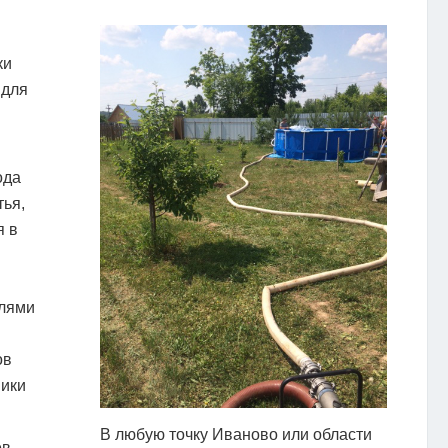
ки
 для
ода
тья,
я в
елями
ов
ники
В любую точку Иваново или области
в,