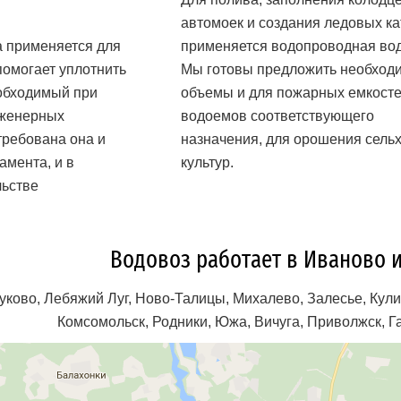
автомоек и создания ледовых ка
 применяется для
применяется водопроводная вод
помогает уплотнить
Мы готовы предложить необход
обходимый при
объемы и для пожарных емкосте
женерных
водоемов соответствующего
ребована она и
назначения, для орошения сель
амента, и в
культур.
льстве
Водовоз работает в Иваново 
ково, Лебяжий Луг, Ново-Талицы, Михалево, Залесье, Кулик
Комсомольск, Родники, Южа, Вичуга, Приволжск, Г