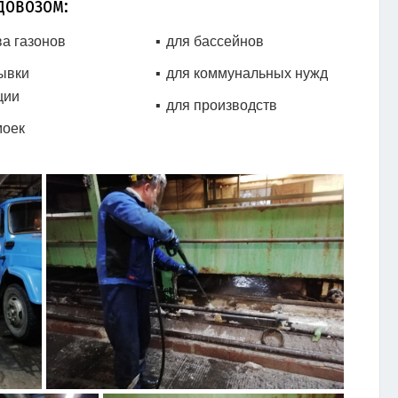
довозом:
ва газонов
для бассейнов
ывки
для коммунальных нужд
ции
для производств
моек